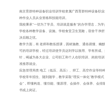
南京育群特种设备职业培训学校隶属广西育群特种设备职业
种作业人员从业资格和技能培训。
我校秉承“一切为了学员、培训就是服务”的办学理念，为学
学校各种教学设备、设施。学校食堂卫生宽敞，宿舍干净舒
决后顾之忧。
教学方面，有 老师和教练授课，因材施教、通俗易懂、幽
可的培训学校，经过培训使学员达到学以致用、学有所成、
针，竭诚为各大企业、公司职工和个人在职培训、岗前培训
准推荐就业。
应急管理局类:电工（低压、高压）、焊工、高空作业等特
学校常年招生、随到随学，教学采取“理实一体化”教学模
会”，即懂构造、懂功能、懂原理、会操作、会保养、会排除
书或上岗证。