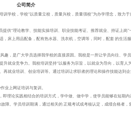
公司简介
培训学校，学校“以质量立校，质量兴校，质量强校”为办学理念，致力于
员提供“理论教学、技能实操培训、职业技能考证、推荐就业、持证上岗”
适，床上用品配备，配有热水器、洗衣机，空调等，同时，配套 的生活
默风趣，是广大学员选择我学校的直接原因。我校是一所让学员向往、学
提升就业竞争力。我校培训坚持“以服务为宗旨，以就业为导向，以育人为
、再就业培训、创业培训等。通过培训让求职者的理论和操作技能达到企
种作业上网证培训与复训。
式，即理论实践相结合的培训方式，学中做、做中学，使学员能够在短期内
故障。学员培训期满，通过相关的 正规考试或考核认定，成绩合格者，颁