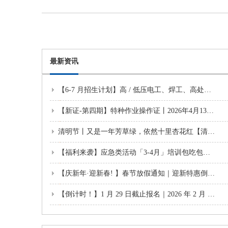
最新资讯
【6-7 月招生计划】高 / 低压电工、焊工、高处作业应急考证班火热报名｜广西育群
【新证-第四期】特种作业操作证丨2026年4月13日开班通知
清明节丨又是一年芳草绿，依然十里杏花红【清明至，念故人】
【福利来袭】应急类活动「3-4月」培训包吃包住享优惠丨电工/焊工/高处火热报名中
【庆新年·迎新春! 】春节放假通知｜迎新特惠倒计时！2-3 月电工 / 焊工 / 高处作业证新班火热报名中
【倒计时！】1 月 29 日截止报名｜2026 年 2 月 2 日特种作业操作证<新证班>即将开班