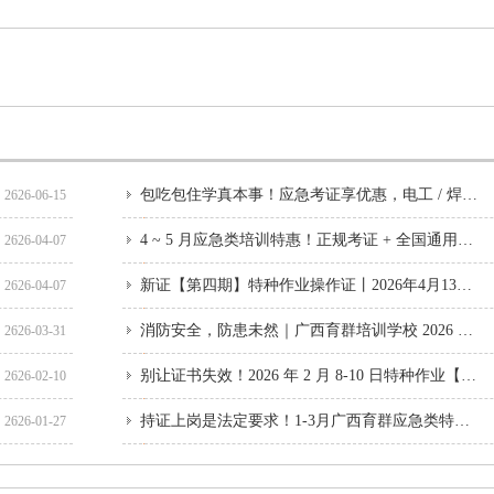
包吃包住学真本事！应急考证享优惠，电工 / 焊工 / 高处作业丨4-5 月新证/复审班报名开启
2626-06-15
4 ~ 5 月应急类培训特惠！正规考证 + 全国通用，电工 / 焊工 / 高空作业速报
2626-04-07
新证【第四期】特种作业操作证丨2026年4月13日开班通知
2626-04-07
消防安全，防患未然｜广西育群培训学校 2026 年消防应急演练全纪实
2626-03-31
别让证书失效！2026 年 2 月 8-10 日特种作业【年审班】火热报名中
2626-02-10
持证上岗是法定要求！1-3月广西育群应急类特种作业培训：高 / 低压电工、焊工等工种培训通道开启
2626-01-27