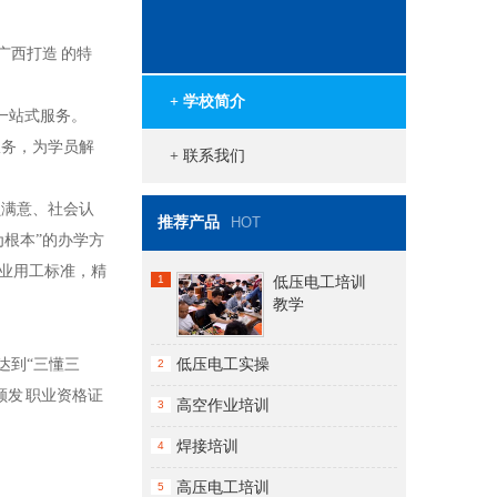
广西打造 的特
+ 学校简介
一站式服务。
服务，为学员解
+ 联系我们
员满意、社会认
推荐产品
HOT
根本”的办学方
业用工标准，精
1
低压电工培训
教学
达到“三懂三
低压电工实操
2
发 职业资格证
高空作业培训
3
焊接培训
4
高压电工培训
5